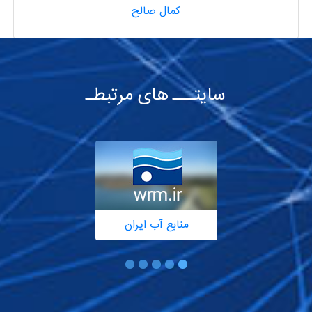
کمال صالح
سایتـــ های مرتبطـ
منابع آب ایران