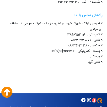
شناسه IP شما : 216.73.216.30
راه‌های تماس با ما
آدرس : اراک، شهرک شهید بهشتی، فاز یک ، شرکت سهامی آب منطقه
ای مرکزی
کدپستی : 3818953116
تلفن : 08633130071
فاکس : 08634032360
پست الکترونیکی : info[at]marw.ir
پیامک :
تلفن گویا :