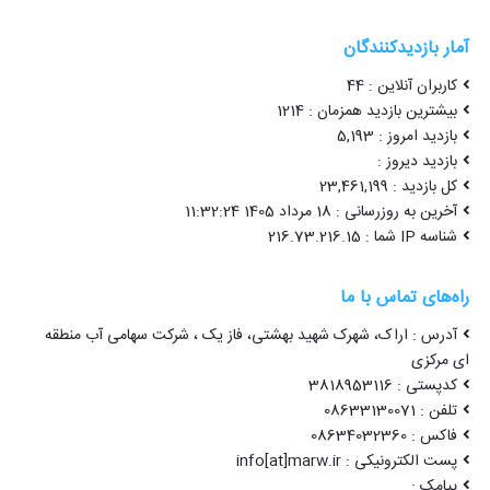
آمار بازدیدکنندگان
کاربران آنلاین : 44
بیشترین بازدید همزمان : 1214
بازدید امروز : 5,193
بازدید دیروز :
کل بازدید : 23,461,199
آخرین به روزرسانی : 18 مرداد 1405 11:32:24
شناسه IP شما : 216.73.216.15
راه‌های تماس با ما
آدرس : اراک، شهرک شهید بهشتی، فاز یک ، شرکت سهامی آب منطقه
ای مرکزی
کدپستی : 3818953116
تلفن : 08633130071
فاکس : 08634032360
پست الکترونیکی : info[at]marw.ir
پیامک :