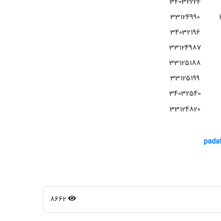
34032224
33124990
34032196
33124987
33125188
33125199
34032540
33124820
pada
8662