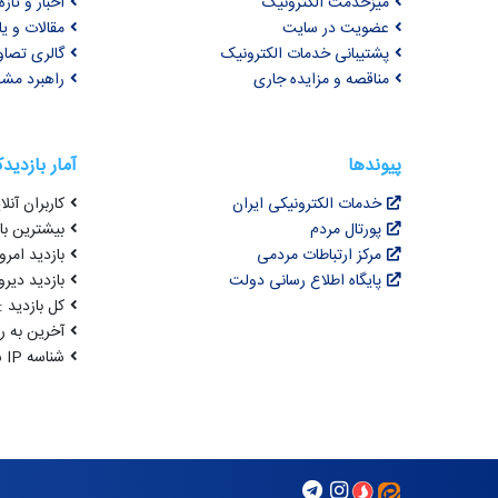
میزخدمت الکترونیک
اخبار و تازه‌
عضویت در سایت
مقالات و ی
پشتیبانی خدمات الکترونیک
گالری تصاو
مناقصه و مزایده جاری
راهبرد مش
پیوندها
آمار بازدید
خدمات الکترونیکی ایران
کاربران آنلای
پورتال مردم
بیشترین بازد
مرکز ارتباطات مردمی
بازدید امروز :
پایگاه اطلاع رسانی دولت
بازدید دیروز
کل بازدید : 3,436,684
آخرین به روزرسانی : 4
شناسه IP شما : 216.73.216.227