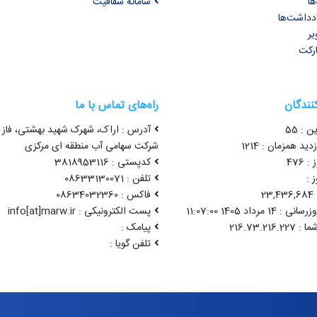
ها
سامانه شفافیت
ادداشت‌ها
یر
ارکت
کنندگان
راه‌های تماس با ما
ن : 55
آدرس : اراک، شهرک شهید بهشتی، فاز 
ید همزمان : 1214
شرکت سهامی آب منطقه ای مرکزی
 476
کدپستی : 3818953116
 :
تلفن : 08633130071
2
فاکس : 08634032360
1 مرداد 1405 11:07:00
پست الکترونیکی : info[at]marw.ir
پیامک :
تلفن گویا :