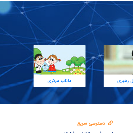
ل رهبری
داناب مرکزی
دسترسی سریع