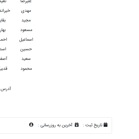
علیرضا
نعی
مهدی
خیران
مجید
بقای
مسعود
بها
اسماعیل
احم
حسین
اسد
سعید
آصف
محمود
قدبی
آدرس پ
تاریخ ثبت :
آخرین به روزرسانی :