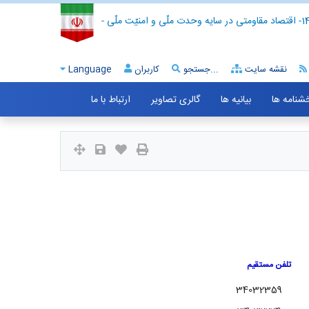
- اقتصاد مقاومتی در سایه وحدت ملّی و امنیّت ملّی -
نقشه سایت
جستجو...
کاربران
Language
خشنامه ها
بیانیه ها
گالری تصاویر
ارتباط با ما
تلفن مستقیم
34032359