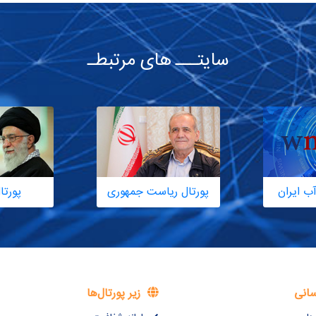
سایتـــ های مرتبطـ
ب ایران
پورتال ریاست جمهوری
پورتا
سانی
زیر پورتال‌ها