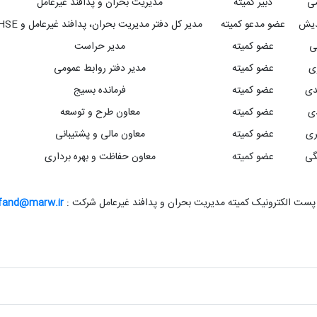
می
دبیر کمیته
مدیریت بحران و پدافند غیرعامل
دیش
عضو مدعو کمیته
مدیر کل دفتر مدیریت بحران، پدافند غیرعامل و HSE
ی
عضو کمیته
مدیر حراست
ری
عضو کمیته
مدیر دفتر روابط عمومی
دی
عضو کمیته
فرمانده بسیج
ی
عضو کمیته
معاون طرح و توسعه
ری
عضو کمیته
معاون مالی و پشتیبانی
گی
عضو کمیته
معاون حفاظت و بهره برداری
ست الکترونیک کمیته مدیریت بحران و پدافند غیرعامل شرکت :
fand@marw.ir