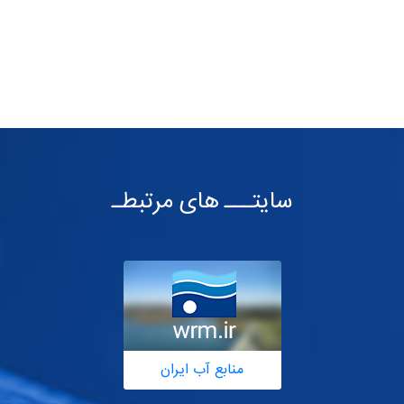
سایتـــ های مرتبطـ
منابع آب ایران