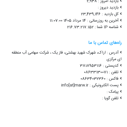
بازدید امروز : 2,938
بازدید دیروز :
کل بازدید : 23,439,146
آخرین به روزرسانی : 14 مرداد 1405 11:07:00
شناسه IP شما : 216.73.217.152
راه‌های تماس با ما
آدرس : اراک، شهرک شهید بهشتی، فاز یک ، شرکت سهامی آب منطقه
ای مرکزی
کدپستی : 3818953116
تلفن : 08633130071
فاکس : 08634032360
پست الکترونیکی : info[at]marw.ir
پیامک :
تلفن گویا :