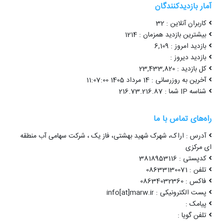
آمار بازدیدکنندگان
کاربران آنلاین : 32
بیشترین بازدید همزمان : 1214
بازدید امروز : 6,109
بازدید دیروز :
کل بازدید : 23,433,820
آخرین به روزرسانی : 14 مرداد 1405 11:07:00
شناسه IP شما : 216.73.216.87
راه‌های تماس با ما
آدرس : اراک، شهرک شهید بهشتی، فاز یک ، شرکت سهامی آب منطقه
ای مرکزی
کدپستی : 3818953116
تلفن : 08633130071
فاکس : 08634032360
پست الکترونیکی : info[at]marw.ir
پیامک :
تلفن گویا :