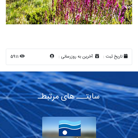
تاریخ ثبت :
آخرین به روزرسانی :
5911
سایتـــ های مرتبطـ