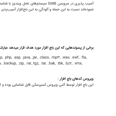
ننموده‌اند نسبت به این حمله و آلودگی به این باج‌افزار آسیب‌پذیر
برخی از پسوندهایی که این باج افزار مورد هدف قرار میدهد عبارتند 
p, .php, .asp, .java, .jar, .class, .mp3, .wav, .swf, .fla,
 .backup, .zip, .rar,.tgz, .tar, .bak, .tbk, .bz2, .vmx,
ویروس کدهای باج افزار :
این باج افزار توسط آنتی ویروس کسپرسکی قابل شناسایی بوده و امک