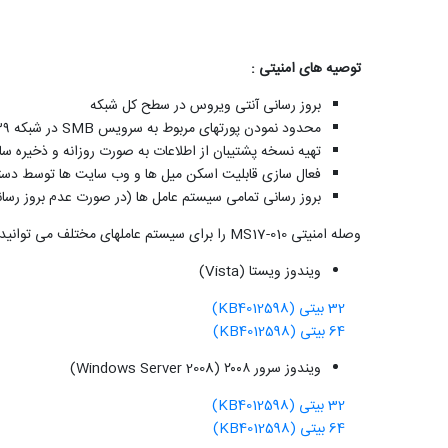
توصیه های امنیتی :
بروز رسانی آنتی ویروس در سطح کل شبکه
محدود نمودن پورتهای مربوط به سرویس SMB در شبکه ۱۳۹و۴۴۵
تهیه نسخه پشتیبان از اطلاعات به صورت روزانه و ذخیره سازی آن ها بر روی Tape Drive ها با
فعال سازی قابلیت اسکن میل ها و وب سایت ها توسط دستگاههای UTM در لب
بروز رسانی تمامی سیستم عامل ها (در صورت عدم بروز رسانی حداقل وصله امنیتی 010
وصله امنیتی MS17-010 را برای سیستم عاملهای مختلف می توانید از لینک های زیر دانلود نمایید :
ویندوز ویستا (Vista)
32 بیتی (KB4012598)
64 بیتی (KB4012598)
ویندوز سرور ۲۰۰۸ (Windows Server 2008)
32 بیتی (KB4012598)
64 بیتی (KB4012598)