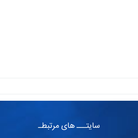
سایتـــ های مرتبطـ