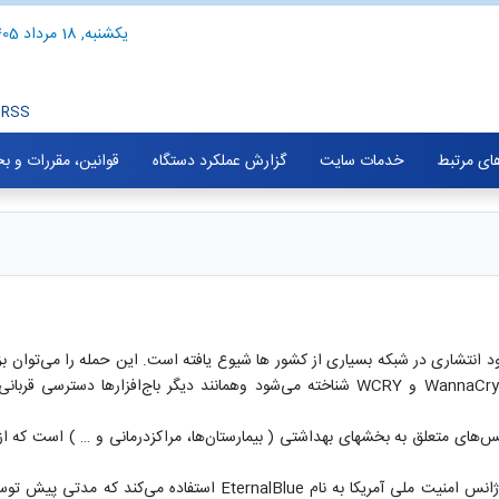
یکشنبه, 18 مرداد 1405
RSS
های مرتبط
خدمات سایت
گزارش عملکرد دستگاه
قوانین، مقررات و ب
اج افزاری تحت عنوان wannacrypt با قابلیت خود انتشاری در شبکه بسیاری از کشور ها شیوع یافته است. این حمل
نام‌های مختلفی همچون WannaCry، Wana Decrypt0r، WannaCryptor و WCRY شناخته می‌شود وهما
‌های متعلق به بخشهای بهداشتی ( بیمارستان‌ها، مراکزدرمانی و … ) است که از ج