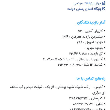
مرکز ارتباطات مردمی
پایگاه اطلاع رسانی دولت
آمار بازدیدکنندگان
کاربران آنلاین : 52
بیشترین بازدید همزمان : 1214
بازدید امروز : 1,980
بازدید دیروز :
کل بازدید : 23,438,188
آخرین به روزرسانی : 14 مرداد 1405 11:07:00
شناسه IP شما : 216.73.216.228
راه‌های تماس با ما
آدرس : اراک، شهرک شهید بهشتی، فاز یک ، شرکت سهامی آب منطقه
ای مرکزی
کدپستی : 3818953116
تلفن : 08633130071
فاکس : 08634032360