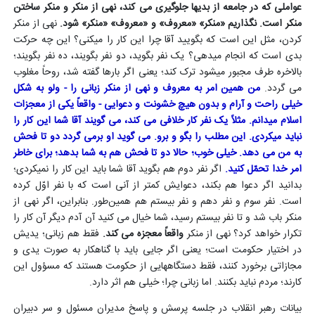
عواملی که در جامعه از بدیها جلوگیری می کند، نهی از منکر و منکر ساختن
منکر است. نگذاریم «منکر» «معروف» و «معروف» «منکر» شود.
نهی از منکر
کردن، مثل این است که بگویید آقا چرا این کار را میکنی؟ این چه حرکت
بدی است که انجام میدهی؟ یک نفر بگوید، دو نفر بگویند، ده نفر بگویند؛
بالاخره طرف مجبور میشود ترک کند؛ یعنی اگر بارها گفته شد، روحاً مغلوب
می گردد.
من همین امر به معروف و نهی از منکر زبانی را - ولو به شکل
خیلی راحت و آرام و بدون هیچ خشونت و دعوایی - واقعاً یکی از معجزات
اسلام میدانم. مثلاً یک نفر کار خلافی می کند، می گویند آقا شما این کار را
نباید میکردی. این مطلب را بگو و برو. می گوید او برمی گردد دو تا فحش
به من می دهد. خیلی خوب؛ حالا دو تا فحش هم به شما بدهد؛ برای خاطر
امر خدا تحمّل کنید.
اگر نفر دوم هم بگوید آقا شما باید این کار را نمیکردی؛
بدانید اگر دعوا هم بکند، دعوایش کمتر از آنی است که با نفر اوّل کرده
است. نفر سوم و نفر دهم و نفر بیستم هم همین‌طور. بنابراین، اگر نهی از
منکر باب شد و تا نفر بیستم رسید، شما خیال می کنید آن آدم دیگر آن کار را
تکرار خواهد کرد؟ نهی از منکر
واقعاً معجزه می کند.
فقط هم زبانی؛ یدیش
در اختیار حکومت است؛ یعنی اگر جایی باید با گناهکار به صورت یدی و
مجازاتی برخورد کنند، فقط دستگاههایی از حکومت هستند که مسؤول این
کارند؛ مردم نباید بکنند. اما زبانی چرا؛ خیلی هم اثر دارد.
بیانات رهبر انقلاب در جلسه پرسش و پاسخ مدیران مسئول و سر دبیران