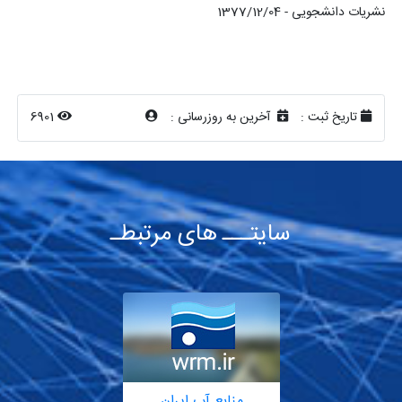
نشریات دانشجویی - 1377/12/04
تاریخ ثبت :
آخرین به روزرسانی :
6901
سایتـــ های مرتبطـ
منابع آب ایران