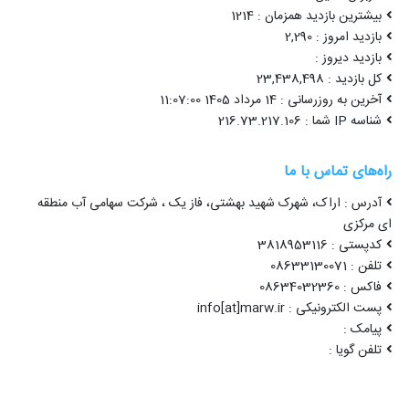
بیشترین بازدید همزمان : 1214
بازدید امروز : 2,290
بازدید دیروز :
کل بازدید : 23,438,498
آخرین به روزرسانی : 14 مرداد 1405 11:07:00
شناسه IP شما : 216.73.217.106
راه‌های تماس با ما
آدرس : اراک، شهرک شهید بهشتی، فاز یک ، شرکت سهامی آب منطقه
ای مرکزی
کدپستی : 3818953116
تلفن : 08633130071
فاکس : 08634032360
پست الکترونیکی : info[at]marw.ir
پیامک :
تلفن گویا :