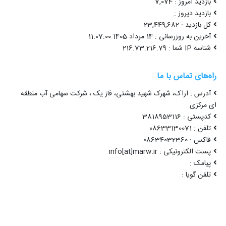
بازدید امروز : 7,074
بازدید دیروز :
کل بازدید : 23,449,682
آخرین به روزرسانی : 14 مرداد 1405 11:07:00
شناسه IP شما : 216.73.216.79
راه‌های تماس با ما
آدرس : اراک، شهرک شهید بهشتی، فاز یک ، شرکت سهامی آب منطقه
ای مرکزی
کدپستی : 3818953116
تلفن : 08633130071
فاکس : 08634032360
پست الکترونیکی : info[at]marw.ir
پیامک :
تلفن گویا :