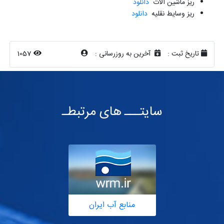
ریز ماشین آلات
دانلود
ریز وسایط نقلیه
دانلود
تاریخ ثبت :
آخرین به روزرسانی :
1057
سایتـــ های مرتبطـ
منابع آب ایران