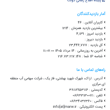
پایگاه اطلاع رسانی دولت
آمار بازدیدکنندگان
کاربران آنلاین : 46
بیشترین بازدید همزمان : 1214
بازدید امروز : 4,169
بازدید دیروز :
کل بازدید : 23,446,777
آخرین به روزرسانی : 14 مرداد 1405 11:07:00
شناسه IP شما : 216.73.217.148
راه‌های تماس با ما
آدرس : اراک، شهرک شهید بهشتی، فاز یک ، شرکت سهامی آب منطقه
ای مرکزی
کدپستی : 3818953116
تلفن : 08633130071
فاکس : 08634032360
پست الکترونیکی : info[at]marw.ir