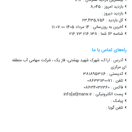
بازدید امروز : 8,045
بازدید دیروز :
کل بازدید : 23,435,756
آخرین به روزرسانی : 14 مرداد 1405 11:07:00
شناسه IP شما : 216.73.216.138
راه‌های تماس با ما
آدرس : اراک، شهرک شهید بهشتی، فاز یک ، شرکت سهامی آب منطقه
ای مرکزی
کدپستی : 3818953116
تلفن : 08633130071
فاکس : 08634032360
پست الکترونیکی : info[at]marw.ir
پیامک :
تلفن گویا :