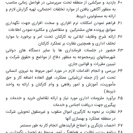
بازدید و سرکشی از منطقه تحت سرپرستی در فواصل زمانی مناسب
به منظور آگاهی یافتن از موارد تخلفات احتمالی، تهیه گزارش لازم و
ارائه به مسئولینی ذیربط
فراهم نمودن امکانات نرم افزاری و سخت افزاری جهت نگهداری
سوابق پرونده های مشترکین و متقاضیان و مکانیزه نمودن اطلاعات
ارائه شرح وظایف ابلاغی به کارکنان تحت امر و برخورد با موارد
تخلف اداری و همچنین نظارت بر عملکرد کارکنان
حضور در جلسات فرمانداری ها یا سایر دستگاه های دولتی
شهرستانهای زیرمجموعه به منظور دفاع از مواضع و حقوق شرکت و
تبیین مقررات و قوانین جاری
بررسی و انجام اقدامات لازم در مورد امور مربوط به نیروی انسانی
تحت امر (از جمله ارزشیابی عملکرد، فوق العاده اضافه کار و حق
مأموریت، آموزش و امور رفاهی و وام کارکنان و ارائه به واحد
ذیربط)
برآورد ملزومات اداری مورد نیاز و ارائه تقاضای خرید و خدمات و
پیگیری جهت دریافت اجناس و خدمات
نظارت بر نحوه به کارگیری اموال منقوب و غیرمنقول تحویلی شرکت
در منطقه عملکرد و بهسازی آنها
احصاء، بازنگری و اصلاح فرآیندهای انجام کار به طور مستمر
برنامه ریزی، نظارت و هماهنگی امور مربوط به تحویل، نگهداری و