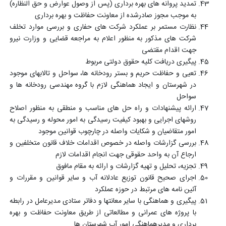
تمدید پروانه های بهره برداری (پس از وصول عوارض و حق النظاره)
به موجب مجوز صادرشده از معاونت حفاظت و بهره برداری
نظارت مستمر بر عملکرد شرکت های حفاری و بررسی موارد تخلف
شرکت های مذکور به منظور اعلام به مراجعه قضایی و وزارت نیرو
جهت اقدام مقتضی
پیگیری دریافت کلیه حقوق دولتی مربوط
تعیی و حفاظت حریم و بستر رودخانه ها، سواحل و تالابهای موجود
در شهرستان و ایجاد هماهنگی لازم با گروه مهندسی رودخانه ها و
سواحل
ارائه پیشنهادات و راه حل های مناسب و منطقی به منظور اصلاح
روشهای اجرایی و بهبود کیفیت رسیدگی به امور محوله و رسیدگی به
امور متقاضیان و شکایات واصله در چارچوب قوانین موجود
بررسی گزارشات واصله در خصوص اقدامات خلاف قانون متخلفین و
ارجاع آن به واحد حقوقی جهت انجام اقدامات لازم
تجزیه، تحلیل و تهیه گزارشات و ارائه به مقام مافوق
اجرای صحیح قانون توزیع عادلانه آب و سایر قوانین و مقررات و
آئین نامه های مرتبط در حوزه عملکرد
پیگیری و هماهنگی با سایر معانتها و دفاتر ستادی مدیرعامل در رابطه
با پروژه های عمرانی و مطالعاتی از طریق معاونت حفاظت و بهره
برداری و مدیرهماهنگی امور آب شهرستان ها