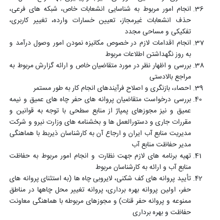
انجام امور مربوط به شناسایی انشعابات خاص، شبکه های فرعی،
حذف انشعابات غیرمجاز، تعیین خسارات وارده، تغییر کاربری،
تفکیکی و مساحی مجدد
انجام اقدامات لازم در خصوص مکانیزه نمودن امور وصول درآمد و
به روز نگهداشتن اطلاعات مربوط
بررسی و اظهار نظر در مورد متقاضیان خاص و ارائه گزارش مربوط به
مراجع بالادستی
احصاء، بازنگری و اصلاح فرآیندهای انجام کار به طور مستمر
بررسی درخواست متقاضیان پروانه های حفر چاه های عمیق و نیمه
عمیق و نیز مجوزهای پمپاژ از منابع سطحی با توجه به قوانین و
مقررات جاری و دستورالعمل ها و بخشنامه های وزارت نیرو و شرکت
مدیریت منابع آب ایران و ارجاع آن به کارشناسان ذیربط با هماهنگی
مدیر حفاظت منابع آب
تهیه برنامه های لازم جهت نظارت و انجام امور مربوط به حفاظت
منابع آب و ارائه به کارشناسان مربوط
تأیید پروانه های کف شکنی، لایروبی چاه ها (به استثنای پروانه های
حفر، اولین پروانه بهره برداری، پروانه تغییر محل چاهها در مناطق
ممنوعه و پروانه حفر قنات) و مجوزهای مربوطه با هماهنگی معاونت
حفاظت و بهره برداری