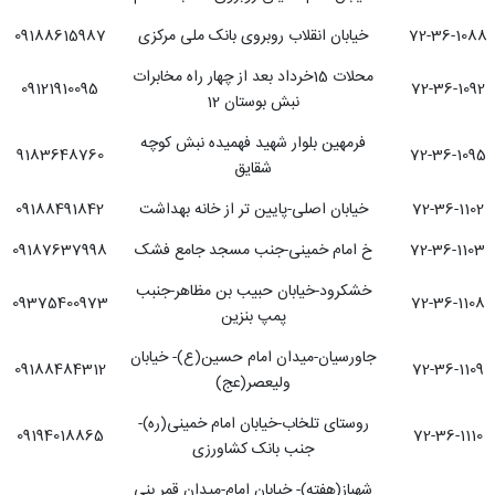
72-36-1088
خیابان انقلاب روبروی بانک ملی مرکزی
09188615987
محلات 15خرداد بعد از چهار راه مخابرات
09121910095
72-36-1092
نبش بوستان 12
فرمهین بلوار شهید فهمیده نبش کوچه
9183648760
72-36-1095
شقایق
72-36-1102
خیابان اصلی-پایین تر از خانه بهداشت
09188491842
72-36-1103
خ امام خمینی-جنب مسجد جامع فشک
09187637998
خشکرود-خیابان حبیب بن مظاهر-جنبب
09375400973
72-36-1108
پمپ بنزین
جاورسیان-میدان امام حسین(ع)- خیابان
09188484312
72-36-1109
ولیعصر(عج)
روستای تلخاب-خیابان امام خمینی(ره)-
09194018865
72-36-1110
جنب بانک کشاورزی
شهباز(هفته)- خیابان امام-میدان قمر بنی