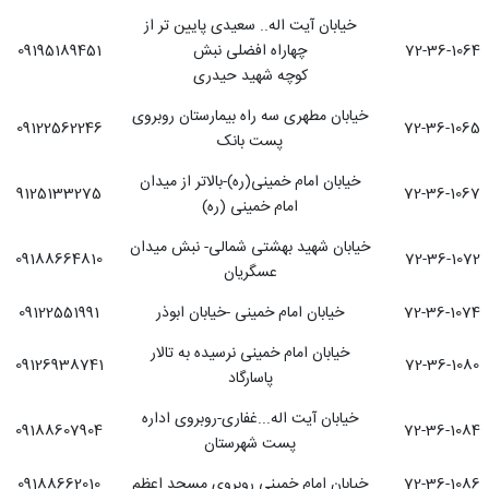
خیابان آیت اله.. سعیدی پایین تر از
72-36-1064
چهاراه افضلی نبش
09195189451
کوچه شهید حیدری
خیابان مطهری سه راه بیمارستان روبروی
09122562246
72-36-1065
پست بانک
خیابان امام خمینی(ره)-بالاتر از میدان
9125133275
72-36-1067
امام خمینی (ره)
خیابان شهید بهشتی شمالی- نبش میدان
09188664810
72-36-1072
عسگریان
72-36-1074
خیابان امام خمینی -خیابان ابوذر
09122551991
خیابان امام خمینی نرسیده به تالار
09126938741
72-36-1080
پاسارگاد
خیابان آیت اله...غفاری-روبروی اداره
09188607904
72-36-1084
پست شهرستان
72-36-1086
خیابان امام خمینی روبروی مسجد اعظم
09188662010