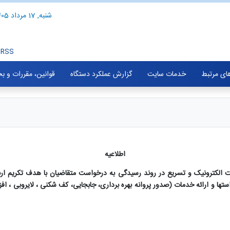
شنبه, 17 مرداد 1405
RSS
های مرتبط
خدمات سایت
گزارش عملکرد دستگاه
قوانین، مقررات و ب
اطلاعیه
ولت الکترونیک و تسریع در روند رسیدگی به درخواست متقاضیان با هدف تکریم ارب
وده و از تاریخ 1396/02/01 رسیدگی به درخواستها و ارائه خدمات (صدور پروانه بهره برداری، جابجایی، کف ش