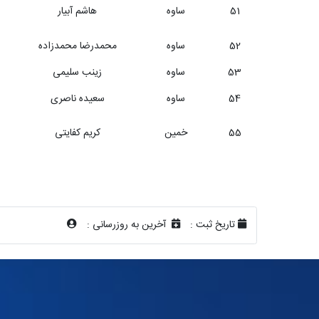
51
ساوه
هاشم آبیار
52
ساوه
محمدرضا محمدزاده
53
ساوه
زینب سلیمی
54
ساوه
سعیده ناصری
55
خمین
کریم کفایتی
تاریخ ثبت :
آخرین به روزرسانی :