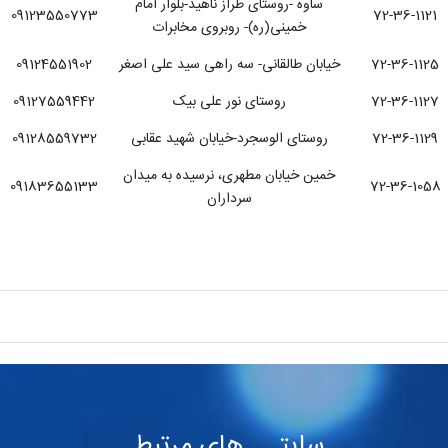
ساوه -روستای طراز ناهید-بلوار امام
09123550773
72-36-1121
خمینی(ره)- روبروی مخابرات
72-36-1125
خیابان طالقانی- سه راهی سید علی اصغر
09124551902
72-36-1127
روستای نور علی بیک
09127559442
72-36-1129
روستای الوسجرد-خیابان شهید عقابی
09128559732
خمین خیابان مطهری، نرسیده به میدان
09183655133
72-36-1058
سرداران
سایتـــ های مرتبطـ