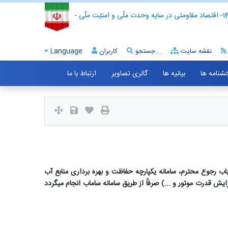
- اقتصاد مقاومتی در سایه وحدت ملّی و امنیّت ملّی -
نقشه سایت
جستجو...
کاربران
Language
خشنامه ها
بیانیه ها
گالری تصاویر
ارتباط با ما
اب رجوع محترم، سامانه یکپارچه حفاظت و بهره برداری منابع آب
کنی ، لایروبی ، افزایش قدرت موتور و ...) صرفاً از طریق سامانه ساماب انجام میگردد