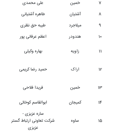
7
خمین
علی محمدی
8
آشتیان
طاهره آشتیانی
9
میلاجرد
طیبه حق نظری
10
هندودر
اعظم عرفانی پور
11
زاویه
بهاره وکیلی
12
اراک
حمید رضا کریمی
13
خمین
فریدا فلاحی
14
کمیجان
ابوالقاسم کوخائی
ساره عزیزی -
15
ساوه
شرکت تعاونی ارتباط گستر
عزیزی