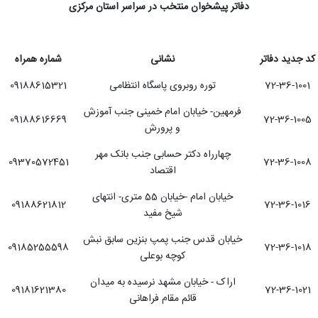
دفاتر پیشخوان منتخب در سراسر استان مرکزی
کد جدید دفاتر
نشانی
شماره همراه
72-36-1001
توره روبروی پاسگاه انتظامی
09188615321
فرمهین- خیابان امام خمینی جنب آموزش
09188616669
72-36-1005
و پرورش
چهارراه دکتر حسابی جنب بانک مهر
09370572451
72-36-1008
اقتصاد
خیابان امام -خیابان 55 متری- انتهای
09188621812
72-36-1016
شیخ مفید
خیابان قدس جنب پمپ بنزین سابق نبش
09185255598
72-36-1018
کوچه بوعلی
اراک - خیابان مشهد نرسیده به میدان
09181621380
72-36-1021
قائم مقام فراهانی