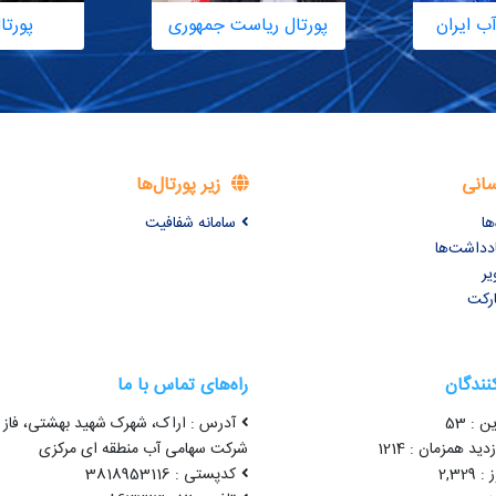
ب ایران
پورتال ریاست جمهوری
پورتا
سانی
زیر پورتال‌ها
ها
سامانه شفافیت
ادداشت‌ها
یر
ارکت
کنندگان
راه‌های تماس با ما
ن : 53
آدرس : اراک، شهرک شهید بهشتی، فاز 
ید همزمان : 1214
شرکت سهامی آب منطقه ای مرکزی
2,32
کدپستی : 3818953116