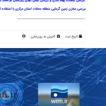
بررسی کیفیت، پهنه بندی و ارزیابی کیفی آبهای زیرزمینی فراشبن
بررسی
مخزن
زمین
گرمایی
منطقه
محلات
استان
مرکزی
با
استفاده
ا
تاریخ ثبت :
آخرین به روزرسانی :