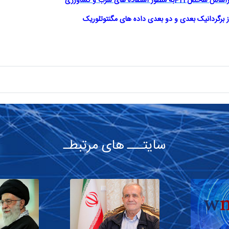
د براساس شاخص
PH
به منظور استفاده های شرب و کشاورزی
ز
برگردانیک
بعدی و دو بعدی
داده
های
مگنتوتلوریک
سایتـــ های مرتبطـ