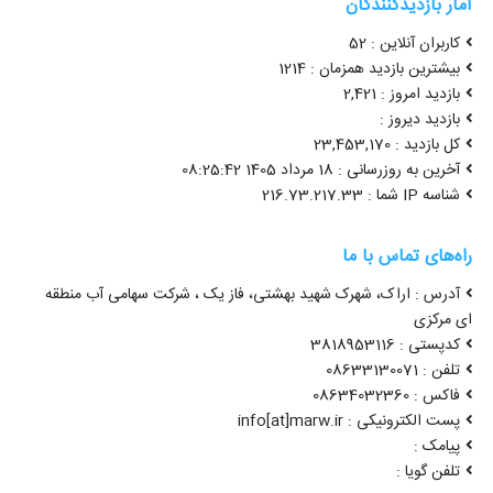
آمار بازدیدکنندگان
کاربران آنلاین : 52
بیشترین بازدید همزمان : 1214
بازدید امروز : 2,421
بازدید دیروز :
کل بازدید : 23,453,170
آخرین به روزرسانی : 18 مرداد 1405 08:25:42
شناسه IP شما : 216.73.217.33
راه‌های تماس با ما
آدرس : اراک، شهرک شهید بهشتی، فاز یک ، شرکت سهامی آب منطقه
ای مرکزی
کدپستی : 3818953116
تلفن : 08633130071
فاکس : 08634032360
پست الکترونیکی : info[at]marw.ir
پیامک :
تلفن گویا :