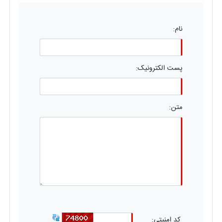
نام:
پست الکترونیک:
متن:
کد امنیتی: