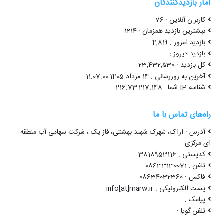
آمار بازدیدکنندگان
کاربران آنلاین : 76
بیشترین بازدید همزمان : 1214
بازدید امروز : 4,819
بازدید دیروز :
کل بازدید : 23,432,530
آخرین به روزرسانی : 14 مرداد 1405 11:07:00
شناسه IP شما : 216.73.217.148
راه‌های تماس با ما
آدرس : اراک، شهرک شهید بهشتی، فاز یک ، شرکت سهامی آب منطقه
ای مرکزی
کدپستی : 3818953116
تلفن : 08633130071
فاکس : 08634032360
پست الکترونیکی : info[at]marw.ir
پیامک :
تلفن گویا :