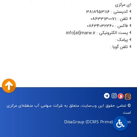
ای مرکزی
کدپستی : 3818953116
تلفن : 08633130071
فاکس : 08634032360
پست الکترونیکی : info[at]marw.ir
پیامک :
تلفن گویا :
© تمامی حقوق این وب‌سایت، متعلق به شرکت سهامی آب منطقه‌ای مرکزی
است.
DibaGroup
(DCMS Prime)
|
Arvan