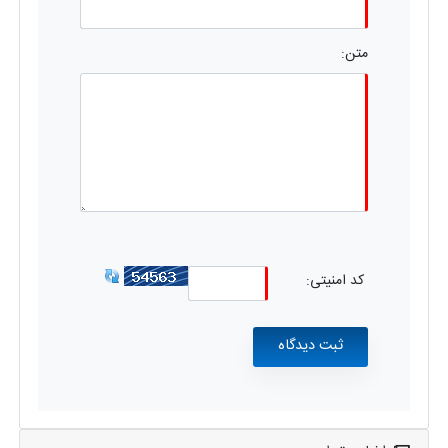
متن:
کد امنیتی: