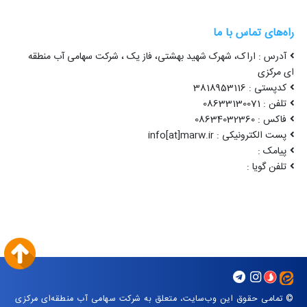
راه‌های تماس با ما
آدرس : اراک، شهرک شهید بهشتی، فاز یک ، شرکت سهامی آب منطقه
ای مرکزی
کدپستی : 3818953116
تلفن : 08633130071
فاکس : 08634032360
پست الکترونیکی : info[at]marw.ir
پیامک :
تلفن گویا :
© تمامی حقوق این وب‌سایت، متعلق به شرکت سهامی آب منطقه‌ای مرکزی