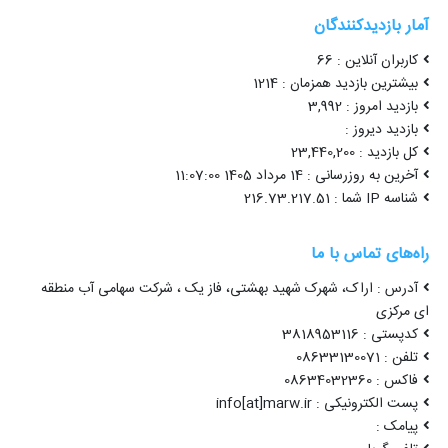
آمار بازدیدکنندگان
کاربران آنلاین : 66
بیشترین بازدید همزمان : 1214
بازدید امروز : 3,992
بازدید دیروز :
کل بازدید : 23,440,200
آخرین به روزرسانی : 14 مرداد 1405 11:07:00
شناسه IP شما : 216.73.217.51
راه‌های تماس با ما
آدرس : اراک، شهرک شهید بهشتی، فاز یک ، شرکت سهامی آب منطقه
ای مرکزی
کدپستی : 3818953116
تلفن : 08633130071
فاکس : 08634032360
پست الکترونیکی : info[at]marw.ir
پیامک :