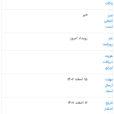
اکات
خیر
ین
لمللی
ست
رویداد امروز
ام
وزنامه
زینه
ریافت
وراق
15 اسفند 1402
هلت
رسال
سناد
12 اسفند 1402
اریخ
نتشار