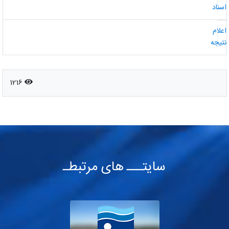
سناد
علام
تیجه
1216
سایتـــ های مرتبطـ