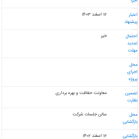
جرا
12 اسفند 1403
عتبار
یشنهاد
خیر
حتمال
مدید
هلت
حل
جرای
روژه
معاونت حفاظت و بهره برداری
ضمین
ظارت
سالن جلسات شرکت
حل
ازگشایی
12 اسفند 1402
ازگشایی