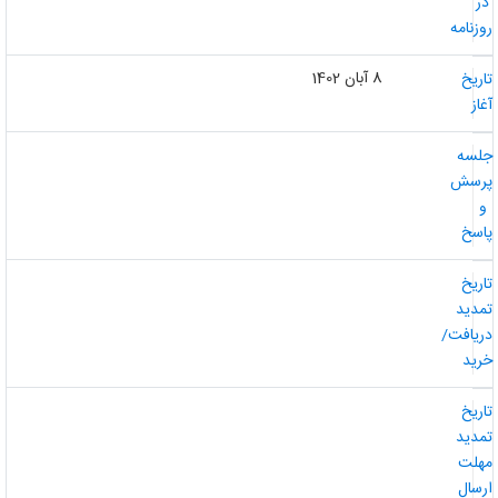
ر
وزنامه
8 آبان 1402
اریخ
غاز
لسه
رسش
و
اسخ
اریخ
مدید
ریافت/
رید
اریخ
مدید
هلت
رسال