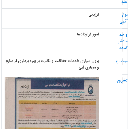
ند
ارزیابی
وع
گهی
امور قراردادها
احد
نتشر
ننده
برون سپاری خدمات حفاظت و نظارت بر بهره برداری از منابع
وضوع
و مجاری آبی
شریح