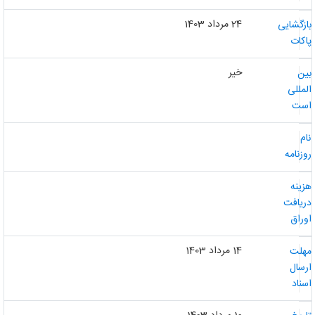
24 مرداد 1403
ازگشایی
اکات
خیر
ین
لمللی
ست
ام
وزنامه
زینه
ریافت
وراق
14 مرداد 1403
هلت
رسال
سناد