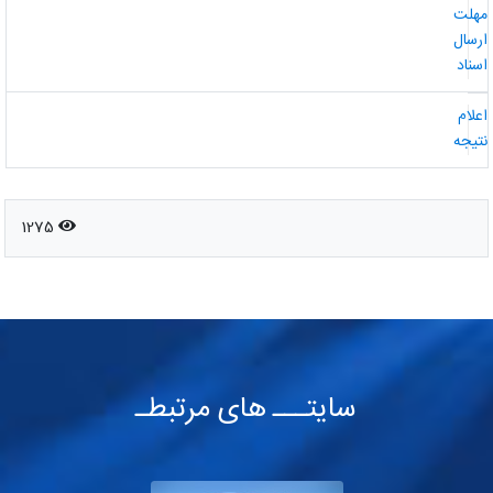
هلت
رسال
سناد
علام
تیجه
1275
سایتـــ های مرتبطـ