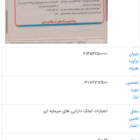
61454250000
یزان
رآورد
زینه
3072712500
ضمین
ورد
از
اعتبارات تملک دارایی های سرمایه ای
حل
امین
عتبار
12 ماه