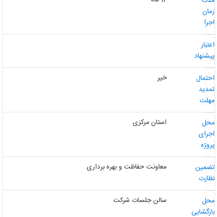
دت
مان
جرا
عتبار
یشنهاد
خیر
حتمال
مدید
هلت
استان مرکزی
حل
جرای
روژه
معاونت حفاظت و بهره برداری
ضمین
ظارت
سالن جلسات شرکت
حل
ازگشایی