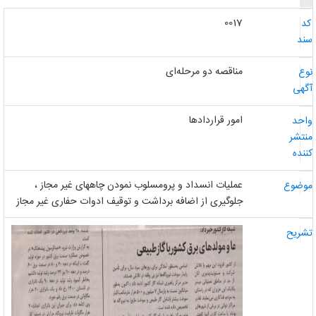
0017
د
ند
مناقصه دو مرحله‌ای
وع
گهی
امور قراردادها
احد
نتشر
ننده
عملیات انسداد و پرومسلوب نمودن چاههای غیر مجاز ،
وضوع
جلوگیری از اضافه برداشت و توقیف ادوات حفاری غیر مجاز
شریح