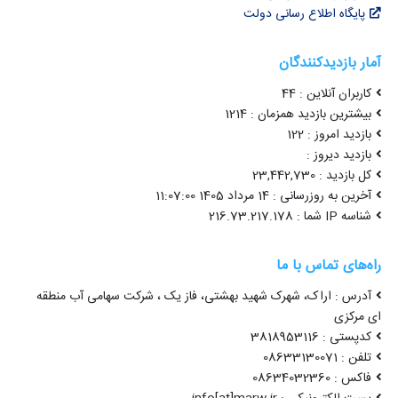
پایگاه اطلاع رسانی دولت
آمار بازدیدکنندگان
کاربران آنلاین : 44
بیشترین بازدید همزمان : 1214
بازدید امروز : 122
بازدید دیروز :
کل بازدید : 23,442,730
آخرین به روزرسانی : 14 مرداد 1405 11:07:00
شناسه IP شما : 216.73.217.178
راه‌های تماس با ما
آدرس : اراک، شهرک شهید بهشتی، فاز یک ، شرکت سهامی آب منطقه
ای مرکزی
کدپستی : 3818953116
تلفن : 08633130071
فاکس : 08634032360