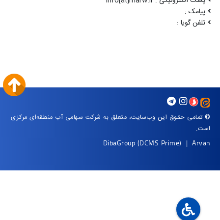
پست الکترونیکی : info[at]marw.ir
پیامک :
تلفن گویا :
© تمامی حقوق این وب‌سایت، متعلق به شرکت سهامی آب منطقه‌ای مرکزی
است.
DibaGroup
(DCMS Prime)
|
Arvan