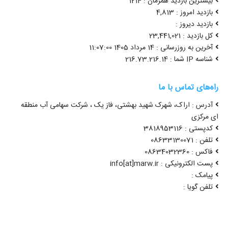
بیشترین بازدید همزمان : 1214
بازدید امروز : 4,813
بازدید دیروز :
کل بازدید : 23,441,021
آخرین به روزرسانی : 14 مرداد 1405 11:07:00
شناسه IP شما : 216.73.216.14
راه‌های تماس با ما
آدرس : اراک، شهرک شهید بهشتی، فاز یک ، شرکت سهامی آب منطقه
ای مرکزی
کدپستی : 3818953116
تلفن : 08633130071
فاکس : 08634032360
پست الکترونیکی : info[at]marw.ir
پیامک :
تلفن گویا :