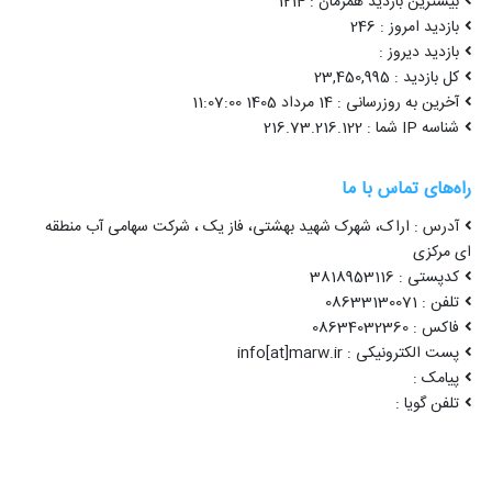
بیشترین بازدید همزمان : 1214
بازدید امروز : 246
بازدید دیروز :
کل بازدید : 23,450,995
آخرین به روزرسانی : 14 مرداد 1405 11:07:00
شناسه IP شما : 216.73.216.122
راه‌های تماس با ما
آدرس : اراک، شهرک شهید بهشتی، فاز یک ، شرکت سهامی آب منطقه
ای مرکزی
کدپستی : 3818953116
تلفن : 08633130071
فاکس : 08634032360
پست الکترونیکی : info[at]marw.ir
پیامک :
تلفن گویا :