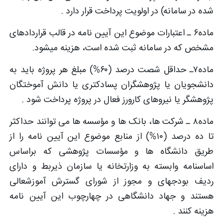
شده در سامانه) در اولویت پرداخت قرار دارد .
ماده۶ ـ اعتبارات موضوع این آیین ­نامه در قالب قراردادهای
مشخص که در سامانه ثبت ­شده است، هزینه می­شود.
ماده۷ـ حداقل شصت درصد (۶۰%) مبلغ هر پروژه باید به
دانشجویان یا پژوهشگران پسادکتری یا دانش ­آموختگان
پژوهشگر یا نیروهای کارورز فعال در پروژه پرداخت شود .
ماده۸ ـ شرکت ها، بانک ­ها و مؤسسه ­ها می­ توانند حداکثر
تا ده درصد (۱۰%) از منابع موضوع این آیین­ نامه را از
طریق دانشگاه ‏ها و مؤسسات پژوهشی که براساس
اساسنامه وابسته به وزارتخانه یا سازمان ذی­ربط و دارای
ردیف بودجه­ای و مجوز از شورای گسترش آموزش­عالی
هستند و جهاد دانشگاهی در چهارچوب این آیین­ نامه
هزینه کنند .