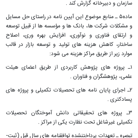
سازمان و دبیرخانه گزارش کند .
ماده۵ ـ منابع موضوع این آیین ­نامه در راستای حل مسایل
و مشکلات شرکت­ ها، بانک ها و مؤسسه­ ها از قبیل توسعه
و ارتقای فناوری و نوآوری، افزایش بهره ­وری، اصلاح
ساختار، کاهش هزینه­ های تولید و توسعه بازار در قالب
موارد زیر از طریق مراکز هزینه می­ شود:
۱ـ پروژه ­های پژوهش کاربردی از طریق اعضای هیئت
علمی، پژوهشگران و فناوران .
۲ـ اجرای پایان نامه­ های تحصیلات تکمیلی و پروژه­ های
پسادکتری .
۳ـ پروژه­ های تحقیقاتی دانش ­آموختگان تحصیلات
تکمیلی غیرشاغل تحت نظارت یکی از مراکز .
تبصره ـ تعهدات پرداخت­نشده توافقنامه­ های سال قبل (ثبت­