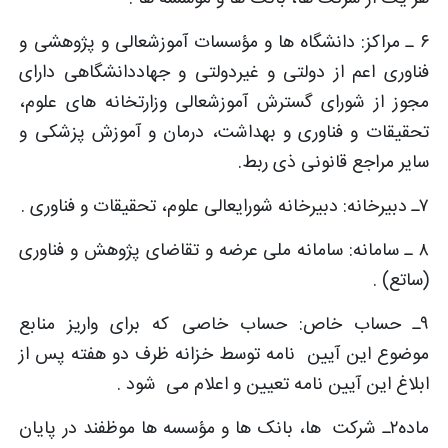
۶ ـ مراکز: دانشگاه­ ها و مؤسسات آموزش­عالی و پژوهشی و
فناوری اعم از دولتی و غیردولتی و جهاددانشگاهی دارای
مجوز از شورای گسترش آموزش­عالی وزارتخانه­ های علوم،
تحقیقات و فناوری و بهداشت، درمان و آموزش پزشکی و
سایر مراجع قانونی ذی ربط.
۷ـ دبیرخانه: دبیرخانه شورای­عالی علوم، تحقیقات و فناوری .
۸ ـ سامانه: سامانه ملی عرضه و تقاضای پژوهش و فناوری
(ساتع) .
۹ـ حساب خاص: حساب خاصی که برای واریز منابع
موضوع این آیین نامه توسط خزانه ظرف دو هفته پس از
ابلاغ این آیین نامه تعیین و اعلام می شود .
ماده۲ـ شرکت ­ ها، بانک ها و مؤسسه ها موظفند در پایان