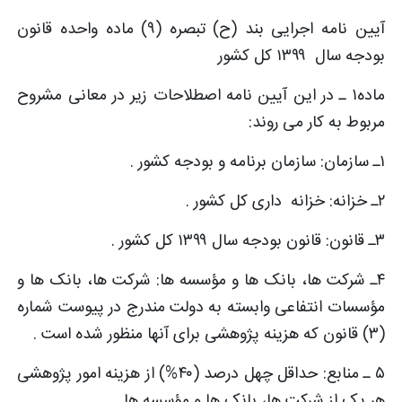
آیین نامه اجرایی بند (ح) تبصره (۹) ماده واحده قانون
بودجه سال ۱۳۹۹ کل کشور
ماده۱ ـ در این آیین نامه اصطلاحات زیر در معانی مشروح
مربوط به کار می روند:
۱ـ سازمان: سازمان برنامه و بودجه کشور .
۲ـ خزانه: خزانه داری کل کشور .
۳ـ قانون: قانون بودجه سال ۱۳۹۹ کل کشور .
۴ـ شرکت ها، بانک ها و مؤسسه ها: شرکت ­ها، بانک ­ها و
مؤسسات انتفاعی وابسته به دولت مندرج در پیوست شماره
(۳) قانون که هزینه پژوهشی برای آنها منظور شده است .
۵ ـ منابع: حداقل چهل درصد (۴۰%) از هزینه امور پژوهشی
هر یک از شرکت ها، بانک ها و مؤسسه ها .