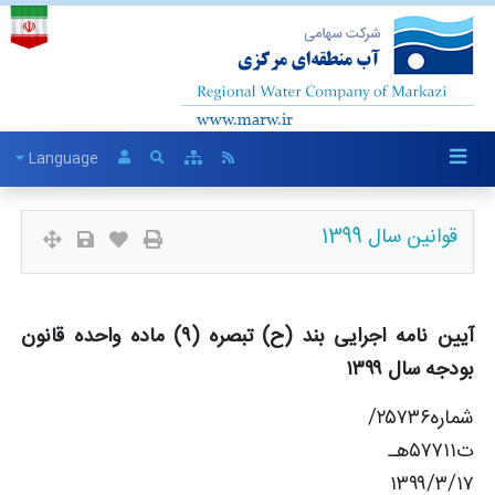
Language
قوانین سال 1399
آیین نامه اجرایی بند (ح) تبصره (۹) ماده واحده قانون
بودجه سال ۱۳۹۹
شماره۲۵۷۳۶/
ت۵۷۷۱۱هـ
۱۳۹۹/۳/۱۷