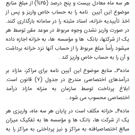
هر سه ماه معادل بیست و پنج درصد (۲۵%) از مبلغ منابع
موضوع این آیین ­ نامه را به حساب خاص واریز و پس از
اخذ تأییدیه خزانه، اسناد مثبته را در سامانه بارگذاری کنند.
در صورت واریز نشدن وجوه مربوط در موعد مقرر توسط هر
یک از شرکت­ها، بانک ­ ها و مؤسسه ­ ها، به خزانه اجازه داده
می­شود رأساً مبلغ مربوط را از حساب آنها نزد خزانه برداشت
و آن را به حساب خاص واریز کند .
ماده۳ـ منابع موضوع این آیین­ نامه برای مراکز، مازاد بر
درآمدهای اختصاصی مندرج در جدول (۷) قانون است.
ابلاغ پرداخت توسط سازمان به منزله مازاد درآمد
اختصاصی محسوب می شود .
ماده۴ـ خزانه مکلف است در پایان هر سه ماه، واریزی هر
یک از شرکت­ ها، بانک ­ها و مؤسسه ها به تفکیک میزان
مبالغ اختصاص­یافته به مراکز و نیز پرداختی به مراکز را به