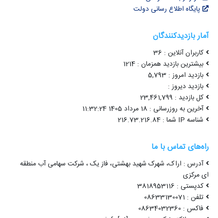
پایگاه اطلاع رسانی دولت
آمار بازدیدکنندگان
کاربران آنلاین : 36
بیشترین بازدید همزمان : 1214
بازدید امروز : 5,793
بازدید دیروز :
کل بازدید : 23,461,799
آخرین به روزرسانی : 18 مرداد 1405 11:32:24
شناسه IP شما : 216.73.216.84
راه‌های تماس با ما
آدرس : اراک، شهرک شهید بهشتی، فاز یک ، شرکت سهامی آب منطقه
ای مرکزی
کدپستی : 3818953116
تلفن : 08633130071
فاکس : 08634032360