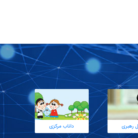
ل رهبری
داناب مرکزی