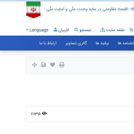
- اقتصاد مقاومتی در سایه وحدت ملّی و امنیّت ملّی -
نقشه سایت
جستجو...
کاربران
Language
خشنامه ها
بیانیه ها
گالری تصاویر
ارتباط با ما
11135