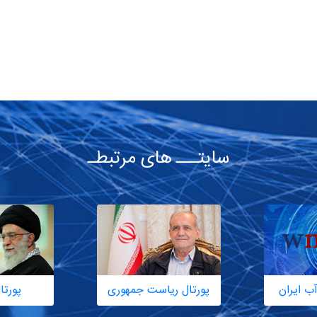
سایتـــ های مرتبطـ
ب ایران
پورتال ریاست جمهوری
پورتا