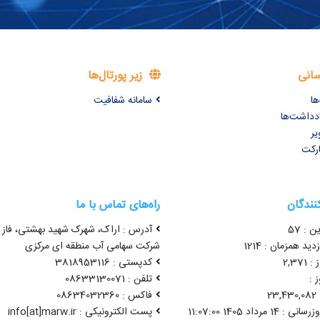
سانی
زیر پورتال‌ها
ها
سامانه شفافیت
ادداشت‌ها
یر
ارکت
کنندگان
راه‌های تماس با ما
ن : 57
آدرس : اراک، شهرک شهید بهشتی، فاز 
ید همزمان : 1214
شرکت سهامی آب منطقه ای مرکزی
2,37
کدپستی : 3818953116
 :
تلفن : 08633130071
2
فاکس : 08634032360
1 مرداد 1405 11:07:00
پست الکترونیکی : info[at]marw.ir