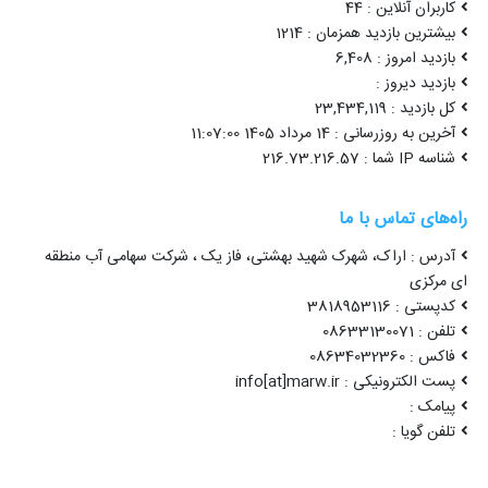
کاربران آنلاین : 44
بیشترین بازدید همزمان : 1214
بازدید امروز : 6,408
بازدید دیروز :
کل بازدید : 23,434,119
آخرین به روزرسانی : 14 مرداد 1405 11:07:00
شناسه IP شما : 216.73.216.57
راه‌های تماس با ما
آدرس : اراک، شهرک شهید بهشتی، فاز یک ، شرکت سهامی آب منطقه
ای مرکزی
کدپستی : 3818953116
تلفن : 08633130071
فاکس : 08634032360
پست الکترونیکی : info[at]marw.ir
پیامک :
تلفن گویا :