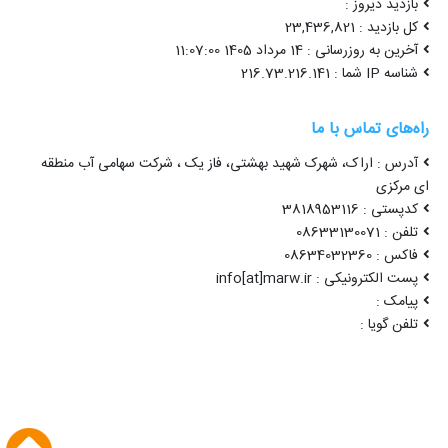
بازدید دیروز :
کل بازدید : 23,436,821
آخرین به روزرسانی : 14 مرداد 1405 11:07:00
شناسه IP شما : 216.73.216.141
راه‌های تماس با ما
آدرس : اراک، شهرک شهید بهشتی، فاز یک ، شرکت سهامی آب منطقه
ای مرکزی
کدپستی : 3818953116
تلفن : 08633130071
فاکس : 08634032360
پست الکترونیکی : info[at]marw.ir
پیامک :
تلفن گویا :