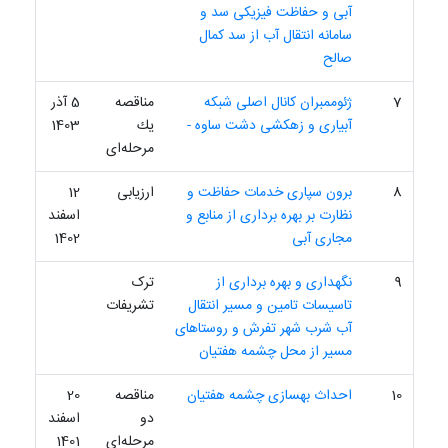
آبی و حفاظت فیزیکی سد و
سامانه انتقال آب از سد کمال
صالح
7
ژئوممبران کانال اصلی شبکه
مناقصه
5 آذر
آبیاری و زهکشی دشت ساوه -
یك
1403
مرحله‌ای
8
برون سپاری خدمات حفاظت و
ارزیابی
12
نظارت بر بهره برداری از منابع و
اسفند
مجاری آبی
1402
9
نگهداری و بهره برداری از
ترک
تاسیسات تامین و مسیر انتقال
تشریفات
آب شرب شهر تفرش و روستاهای
مسیر از محل چشمه هفتیان
10
احداث بهسازی چشمه هفتیان
مناقصه
20
دو
اسفند
مرحله‌ای
1401