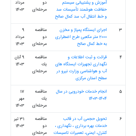
آموزش و پشتیبانی سیستم
دو
مرداد
حفاظت هوشمند تأسیسات سد
مرحله‌ای
1403
و خط انتقال آب سد کمال صالح
3
اجرای ایستگاه پمپاژ و مخزن
مناقصه
9
2000 متر مکعبی طرح اضطراری
دو
مرداد
به خط کمال صالح
مرحله‌ای
1403
4
قرائت و ثبت اطلاعات و
مناقصه
9 آبان
نگهداری تجهیزات ایستگاه های
یك
1403
آب و هواشناسی وزارت نیرو در
مرحله‌ای
سطح استان مرکزی
5
انجام خدمات خودرویی در سال
مناقصه
17
1404-1403
یك
مهر
مرحله‌ای
1403
6
تحویل حجمی آب در قالب
مناقصه
31 تیر
خدمات بهره برداری ، نگهداری ،
دو
1403
کنترل، ایمنی، تعمیرات تاسیسات
مرحله‌ای