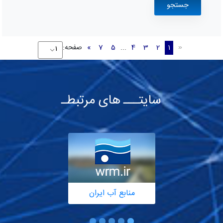
1
2
3
4
...
5
7
»
صفحه:
«
سایتـــ های مرتبطـ
منابع آب ایران