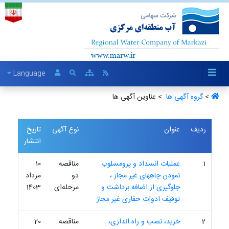
Language
>
گروه آگهی ها ‏
> عناوین آگهی ها
ردیف
عنوان
نوع آگهی
تاریخ
انتشار
1
عملیات انسداد و پرومسلوب
مناقصه
10
نمودن چاههای غیر مجاز ،
دو
مرداد
جلوگیری از اضافه برداشت و
مرحله‌ای
1403
توقیف ادوات حفاری غیر مجاز
2
خرید، نصب و راه اندازی،
مناقصه
20