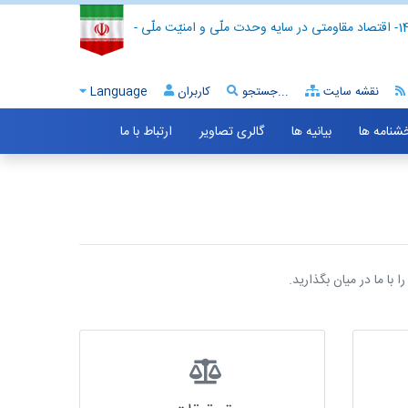
- اقتصاد مقاومتی در سایه وحدت ملّی و امنیّت ملّی -
نقشه سایت
جستجو...
کاربران
Language
خشنامه ها
بیانیه ها
گالری تصاویر
ارتباط با ما
با ما در میان بگذارید.